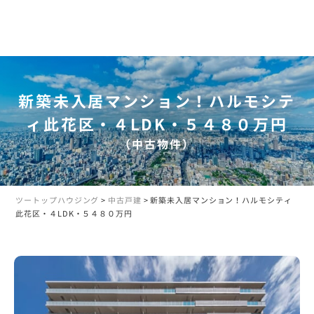
新築未入居マンション！ハルモシテ
ィ此花区・４LDK・５４８０万円
（中古物件）
ツートップハウジング
>
中古戸建
>
新築未入居マンション！ハルモシティ
此花区・４LDK・５４８０万円