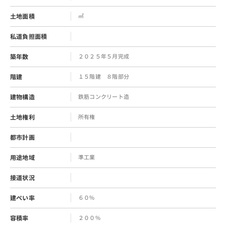
土地面積
㎡
私道負担面積
築年数
２０２５年５月完成
階建
１５階建 ８階部分
建物構造
鉄筋コンクリート造
土地権利
所有権
都市計画
用途地域
準工業
接道状況
建ぺい率
６０%
容積率
２００%