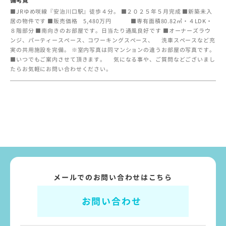
備考覧
■JRゆめ咲線『安治川口駅』徒歩４分。 ■２０２５年５月完成 ■新築未入
居の物件です ■販売価格 5,480万円 ■専有面積80.82㎡・４LDK・
８階部分 ■南向きのお部屋です。日当たり通風良好です ■オーナーズラウ
ンジ、パーティースペース、コワーキングスペース、 洗車スペースなど充
実の共用施設を完備。 ※室内写真は同マンションの違うお部屋の写真です。
■いつでもご案内させて頂きます。 気になる事や、ご質問などございまし
たらお気軽にお問い合わせください。
メールでのお問い合わせはこちら
お問い合わせ