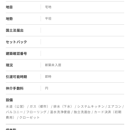
地目
宅地
地勢
平坦
国土法届出
セットバック
建築確認番号
現況
新築未入居
引渡可能時期
即時
仲介手数料
円
設備
水道（公営） / ガス（都市） / 排水（下水） / システムキッチン / エアコン /
バルコニー / フローリング / 温水洗浄便座 / 独立洗面台 / カード決済（初期
費用） / クローゼット