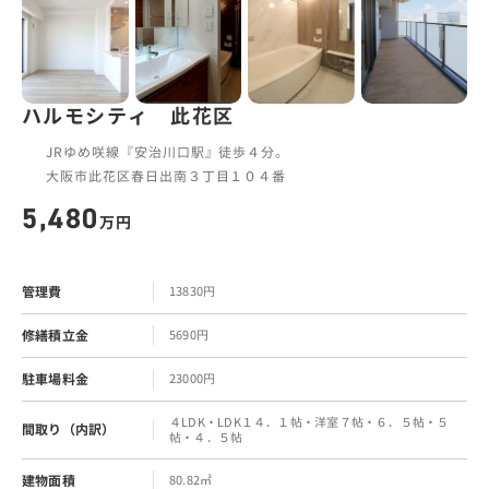
ハルモシティ 此花区
JRゆめ咲線『安治川口駅』徒歩４分。
大阪市此花区春日出南３丁目１０４番
5,480
万円
管理費
13830円
修繕積立金
5690円
駐車場料金
23000円
４LDK・LDK１４．１帖・洋室７帖・６．５帖・５
間取り（内訳）
帖・４．５帖
建物面積
80.82㎡