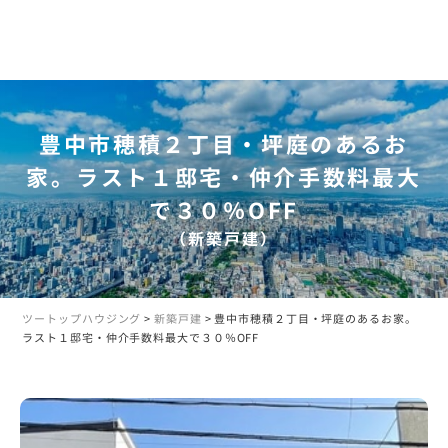
豊中市穂積２丁目・坪庭のあるお
家。ラスト１邸宅・仲介手数料最大
で３０％OFF
（新築戸建）
ツートップハウジング
>
新築戸建
>
豊中市穂積２丁目・坪庭のあるお家。
ラスト１邸宅・仲介手数料最大で３０％OFF