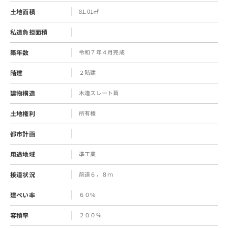
土地面積
81.01㎡
私道負担面積
築年数
令和７年４月完成
階建
２階建
建物構造
木造スレート葺
土地権利
所有権
都市計画
用途地域
準工業
接道状況
前道６，８ｍ
建ぺい率
６０%
容積率
２００%