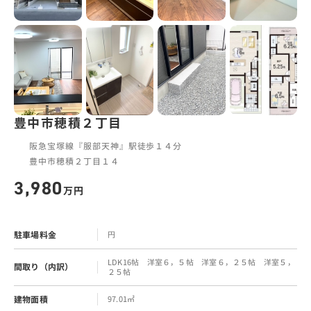
豊中市穂積２丁目
阪急宝塚線『服部天神』駅徒歩１４分
豊中市穂積２丁目１４
3,980
万円
駐車場料金
円
LDK16帖 洋室６，５帖 洋室６，２５帖 洋室５，
間取り（内訳）
２５帖
建物面積
97.01㎡