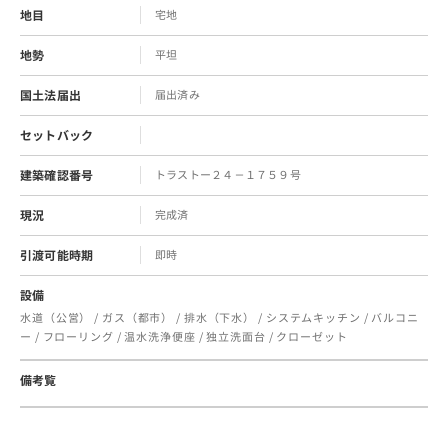
地目
宅地
地勢
平坦
国土法届出
届出済み
セットバック
建築確認番号
トラストー２４－１７５９号
現況
完成済
引渡可能時期
即時
設備
水道（公営） / ガス（都市） / 排水（下水） / システムキッチン / バルコニ
ー / フローリング / 温水洗浄便座 / 独立洗面台 / クローゼット
備考覧